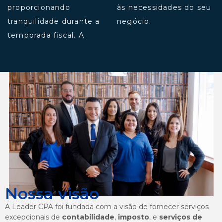
proporcionando
às necessidades do seu
tranquilidade durante a
negócio.
temporada fiscal. A
Nossa visão
A Leader CPA foi fundada com a visão de fornecer serviços
excepcionais de
contabilidade
,
imposto
, e
serviços de